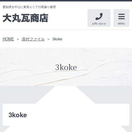
愛知県を中心に東海エリアの雨漏り修理
お問い合わせ
MENU
HOME
添付ファイル
3koke
3koke
3koke